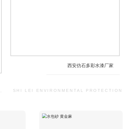
水包砂厂家
SHI LEI ENVIRONMENTAL PROTECTION