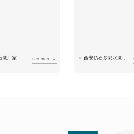
石漆厂家
西安仿石多彩水漆厂家
s
e
e
m
o
r
e
→