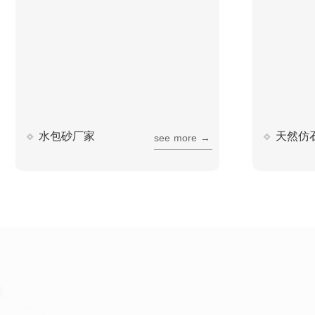
水包砂厂家
天然仿
s
e
e
m
o
r
e
→