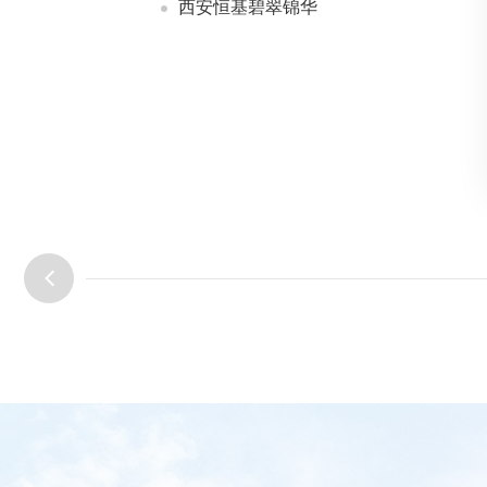
西安恒基碧翠锦华