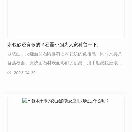
水包砂还有假的？石磊小编为大家科普一下。
荔枝面、火烧面仿石既要有石材花纹的色相感，同时又要具
备荔枝面、火烧面石材表面彩砂的质感。用手触感也应该有
原石的凹凸面，在粒子色彩方面必须相近，粒子色彩之…
2022-04-20