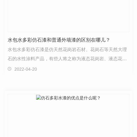
水包水多彩仿石漆和普通外墙漆的区别在哪儿？
水包水多彩仿石漆是仿天然花岗岩石材、花岗石等天然大理
石的水性涂料产品，有些人将之称为液态花岗岩、液态花岗
石，能很好地装修建筑外墙，在装饰材料市场十分大受…
2022-04-20